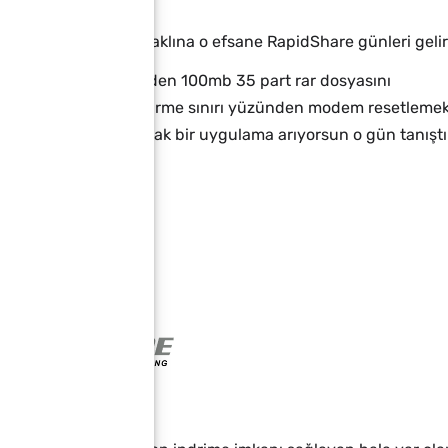
ir ancak bazılarının aklına o efsane RapidShare günleri gelir
ın RapidShare üzerinden 100mb 35 part rar dosyasını
ecek tabii 24 saat indirme sınırı yüzünden modem resetleme
 vatani görevi yapacak bir uygulama arıyorsun o gün tanışt