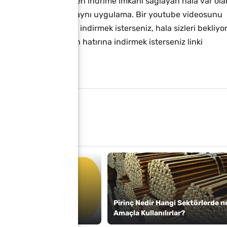
e sahibi tüm sitelerden indrime imkanı sağlayan hala var ola
 bir güncelleme yapan aynı uygulama. Bir youtube videosunu
alma listesini toplu indirmek isterseniz, hala sizleri bekliyor
ekliyor. Eski günlerin hatırına indirmek isterseniz linki
Pirinç Nedir Hangi Sektörlerde n
n ile Yapılabilecekler
Amaçla Kullanılırlar?