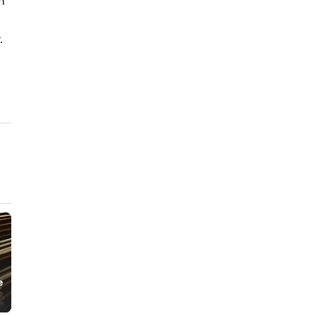
n
.
e