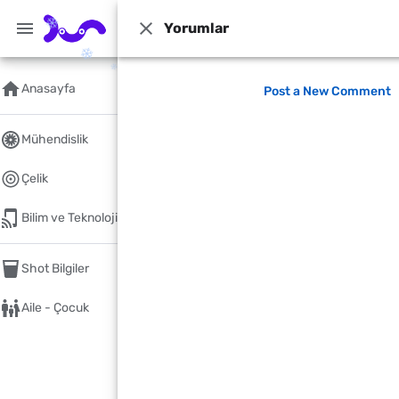
Yorumlar
dün.com
Genel Kültür Rehberi: Hayatın her alanında bilgi edinmenin
Ana Sayfa
/
Bilim ve Teknoloji
Anasayfa
Post a New Comment
JDownloader "Bir Zamanla
Mühendislik
JDownloader
Yayınlandı
Mart 17, 2022
Çelik
Bilim ve Teknoloji
Shot Bilgiler
Aile - Çocuk