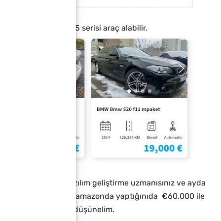
gibi güzel bir BMW 5 serisi araç alabilir.
nelim bir firmada Yazılım geliştirme uzmanısınız ve ayda
uz. Aynı işi Almanya amazonda yaptığınıda €60.000 ile
. Biz €60.000 olarak düşünelim.