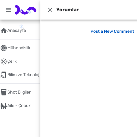
Yorumlar
dün.com
Genel Kültür Rehberi: Hayatın her alanında bilgi edinmenin
Ana Sayfa
/
Yaşam
Anasayfa
Post a New Comment
Ne kadar fakirsin? Glassdo
Öğrenebilirsin
Mühendislik
Yayınlandı
Mayıs 04, 2022
Çelik
Bilim ve Teknoloji
Shot Bilgiler
Aile - Çocuk