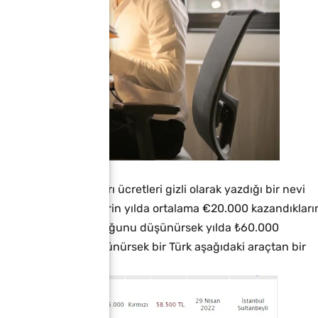
isyonlarını ve aldıkları ücretleri gizli olarak yazdığı bir nevi
ld's da çalışan kişilerin yılda ortalama €20.000 kazandıkları
zde ortalama ₺5000 olduğunu düşünürsek yılda ₺60.000
tiren iki genç gibi düşünürsek bir Türk aşağıdaki araçtan bir