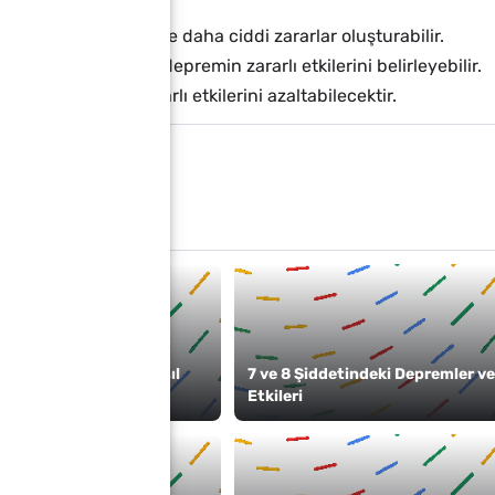
azla olan bölgelerde daha ciddi zararlar oluşturabilir.
nşaat teknolojisi de depremin zararlı etkilerini belirleyebilir.
mesi, depremin zararlı etkilerini azaltabilecektir.
me Dayanıklı Evler Nasıl
7 ve 8 Şiddetindeki Depremler ve
ıdır?
Etkileri