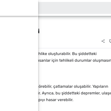
 en kolay yolu. Sitem…
Bu blogda ara
er ve Etkileri
lar için ciddi bir tehlike oluşturabilir. Bu şiddetteki
ır hasar vermesine, insanlar için tehlikeli durumlar oluşması
e duvarları hasar görebilir, çatlamalar oluşabilir. Yapıların
kazalara neden olabilir. Ayrıca, bu şiddetteki depremler, ulaş
abilir, çevredeki altyapıyı hasar verebilir.