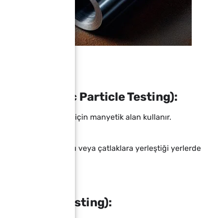
si (Magnetic Particle Testing):
larını tespit etmek için manyetik alan kullanır.
la doyurulur.
 çatlaklara yaklaştığı veya çatlaklara yerleştiği yerlerde
Penetrant Testing):