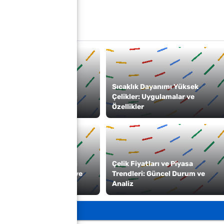
s Kalite Çeliklerin
Sıcaklık Dayanımı Yüksek
triyel Mühendislikteki
Çelikler: Uygulamalar ve
Özellikler
ı Çeliklerin Gelecekteki
Çelik Fiyatları ve Piyasa
 Teknolojik Gelişmeler ve
Trendleri: Güncel Durum ve
kler
Analiz
Görüşmeye Katılın