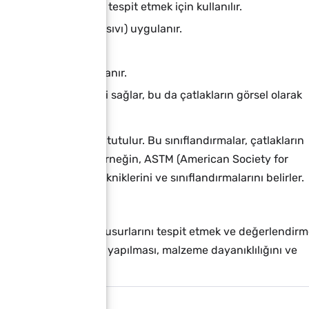
r yüzey kusurlarını tespit etmek için kullanılır.
(genellikle renkli bir sıvı) uygulanır.
e beklenir.
dan geliştirici uygulanır.
enetrantın emilmesini sağlar, bu da çatlakların görsel olarak
ırma sistemlerine tabi tutulur. Bu sınıflandırmalar, çatlakların
farklılık gösterebilir. Örneğin, ASTM (American Society for
e çeşitli muayene tekniklerini ve sınıflandırmalarını belirler.
lzemelerdeki yüzey kusurlarını tespit etmek ve değerlendir
rin düzenli aralıklarla yapılması, malzeme dayanıklılığını ve