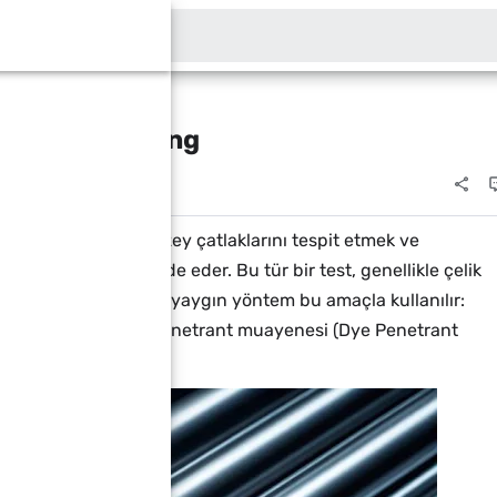
 en kolay yolu. Sitem…
Bu blogda ara
ce Crack Testing
alzeme üzerindeki yüzey çatlaklarını tespit etmek ve
yene yöntemini ifade eder. Bu tür bir test, genellikle çelik
mek için uygulanır. İki yaygın yöntem bu amaçla kullanılır:
rticle Testing) ve penetrant muayenesi (Dye Penetrant